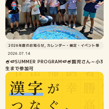
教室案内
講師紹介
ELECTファミリーの声
2026年度のお知らせ
,
カレンダー・検定・イベント等
よくある質問
2026.07.14
🍧🍉SUMMER PROGRAM🍉🍧園児さん～小3
ご入会までの流れ
生まで参加可
ブログ
lock
ELECT生の部屋
Login