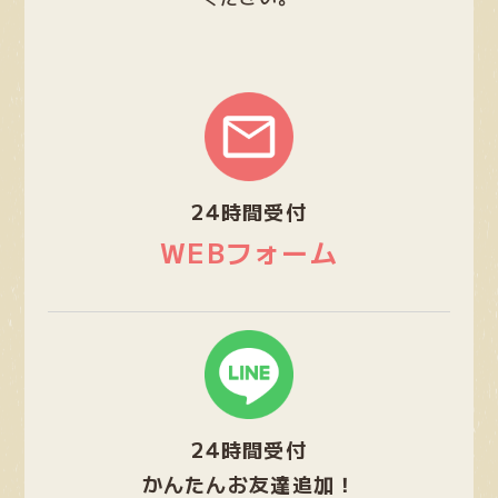
グ
ル
ー
プ
24時間受付
リ
ン
WEBフォーム
ク
グ
ル
ー
プ
24時間受付
リ
ン
かんたんお友達追加！