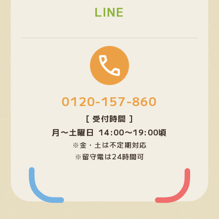
ク
LINE
グ
ル
ー
プ
0120-157-860
リ
ン
[ 受付時間 ]
ク
月〜土曜日 14:00〜19:00頃
※金・土は不定期対応
※留守電は24時間可