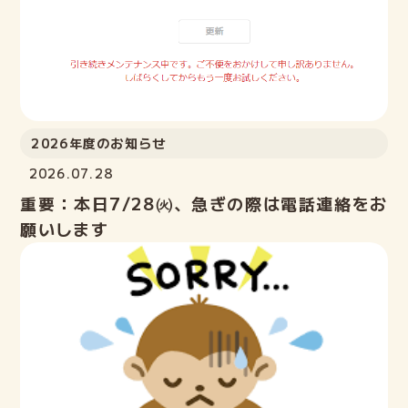
教室案内
講師紹介
ELECTファミリーの声
2026年度のお知らせ
2026.07.28
よくある質問
重要：本日7/28㈫、急ぎの際は電話連絡をお
願いします
ご入会までの流れ
ブログ
lock
ELECT生の部屋
Login