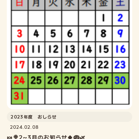
教室案内
講師紹介
ELECTファミリーの声
よくある質問
ご入会までの流れ
ブログ
lock
2023年度 おしらせ
ELECT生の部屋
Login
2024.02.08
🍬🍭2~3月のお知らせ🍀🪺🌿