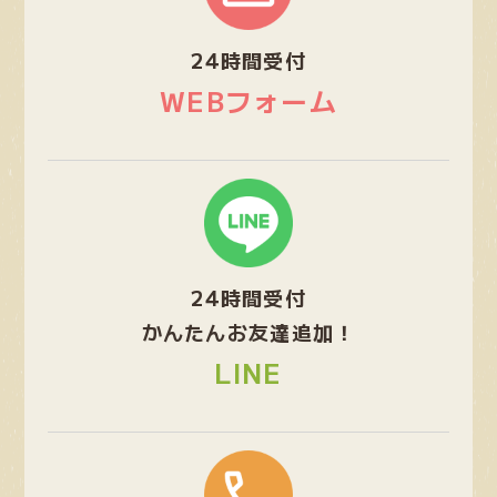
ー
プ
24時間受付
リ
ン
WEBフォーム
ク
グ
ル
ー
プ
24時間受付
リ
ン
かんたんお友達追加！
ク
LINE
グ
ル