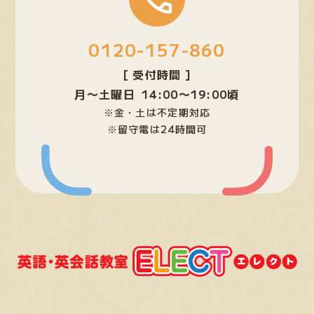
ー
プ
0120-157-860
リ
ン
[ 受付時間 ]
ク
月〜土曜日 14:00〜19:00頃
※金・土は不定期対応
※留守電は24時間可