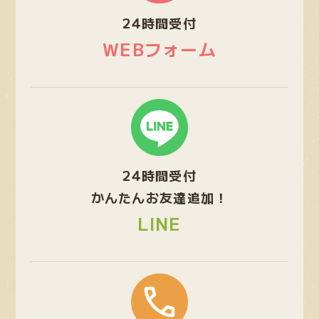
プ
24時間受付
リ
ン
WEBフォーム
ク
グ
ル
ー
プ
24時間受付
リ
ン
かんたんお友達追加！
ク
LINE
グ
ル
ー