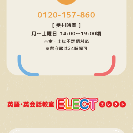
プ
0120-157-860
リ
ン
[ 受付時間 ]
ク
月〜土曜日 14:00〜19:00頃
※金・土は不定期対応
※留守電は24時間可