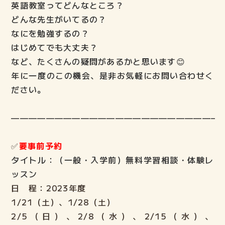
英語教室ってどんなところ？
講師紹介
どんな先生がいてるの？
なにを勉強するの？
ELECTファミリーの声
はじめてでも大丈夫？
など、たくさんの疑問があるかと思います😊
年に一度のこの機会、是非お気軽にお問い合わせく
よくある質問
ださい。
ご入会までの流れ
———————————————————————–
ブログ
✅
要事前予約
タイトル：（一般・入学前）無料学習相談・体験レ
lock
ELECT生の部屋
ッスン
Login
日 程：2023年度
1/21（土）、1/28（土）
2/5（日）、2/8（水）、2/15（水）、