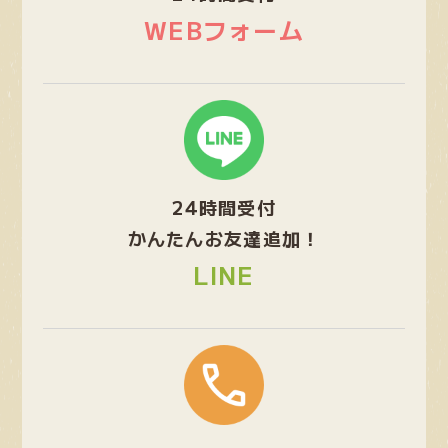
ン
WEBフォーム
ク
グ
ル
ー
プ
24時間受付
リ
ン
かんたんお友達追加！
ク
LINE
グ
ル
ー
プ