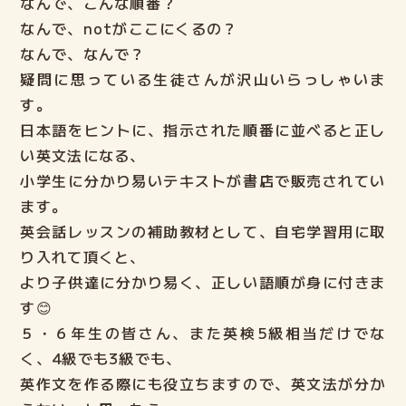
なんで、こんな順番？
なんで、notがここにくるの？
講師紹介
なんで、なんで？
疑問に思っている生徒さんが沢山いらっしゃいま
ELECTファミリーの声
す。
日本語をヒントに、指示された順番に並べると正し
い英文法になる、
よくある質問
小学生に分かり易いテキストが書店で販売されてい
ます。
ご入会までの流れ
英会話レッスンの補助教材として、自宅学習用に取
り入れて頂くと、
ブログ
より子供達に分かり易く、正しい語順が身に付きま
す😊
lock
５・６年生の皆さん、また英検5級相当だけでな
ELECT生の部屋
Login
く、4級でも3級でも、
英作文を作る際にも役立ちますので、英文法が分か