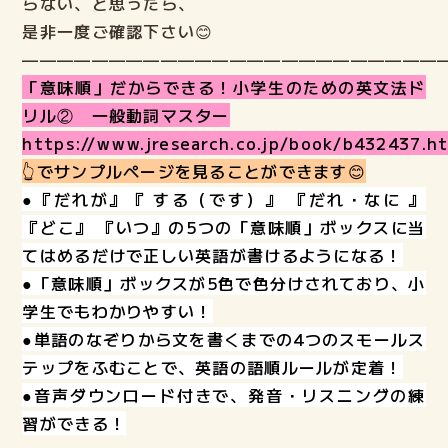
らない、と思ったら、
是非一度ご確認下さい😊
————————————————————————
「意味順」だからできる！小学生のための英文法ド
リル② 一般動詞マスター
https://www.jresearch.co.jp/book/b432437.h
👆でサンプルページを見ることができます😊
●『だれが』『 する（です）』 『だれ・なに 』
『どこ』 『いつ』の5つの「意味順」ボックスに当
てはめるだけで正しい英語が書けるようになる！
●「意味順」ボックスが5色で色分けされており、小
学生でもわかりやすい！
●単語のなぞりから文を書くまでの4つのスモールス
テップをふむことで、英語の語順ルールが定着！
●音声ダウンロード付きで、発音・リスニングの練
習ができる！