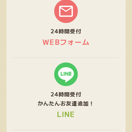
ル
ー
プ
24時間受付
リ
ン
WEBフォーム
ク
グ
ル
ー
プ
24時間受付
リ
ン
かんたんお友達追加！
ク
LINE