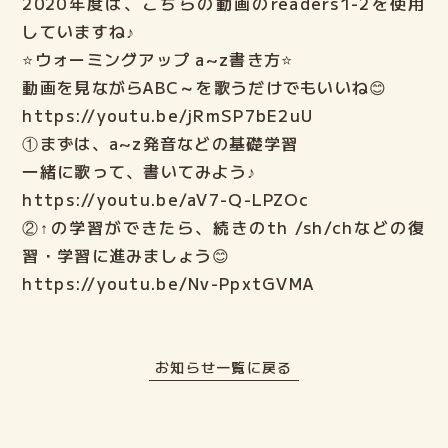
2020年度は、こちらの動画のreaders1-2を使用
していますね♪
ELECTファミリーの声
⭐ウォーミングアップ a~z書き方⭐
動画を見ながらABC～を歌うだけでもいいね😊
よくある質問
https://youtu.be/jRmSP7bE2uU
①まずは、a~z発音などの基礎学習
ご入会までの流れ
一緒に歌って、書いてみよう♪
https://youtu.be/aV7-Q-LPZOc
②↑の学習ができたら、続きのth /sh/chなどの復
ブログ
習・学習に進みましょう😊
https://youtu.be/Nv-PpxtGVMA
lock
ELECT生の部屋
Login
お知らせ一覧に戻る