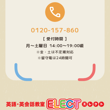
グ
ル
ー
プ
0120-157-860
リ
ン
[ 受付時間 ]
ク
月〜土曜日 14:00〜19:00頃
※金・土は不定期対応
※留守電は24時間可