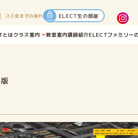
lock
ELECT生の部屋
ご入会までの流れ
Login
CTとは
クラス案内
教室案内
講師紹介
ELECTファミリー
真版