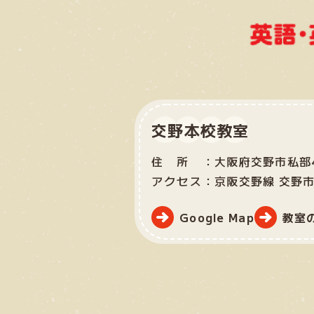
交野本校教室
住所：
大阪府交野市私部4
アクセス：
京阪交野線 交野
Google Map
教室