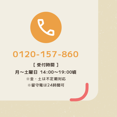
グ
ル
ー
プ
リ
ン
0120-157-860
ク
[ 受付時間 ]
月〜土曜日 14:00〜19:00頃
※金・土は不定期対応
※留守電は24時間可