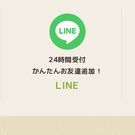
グ
ル
ー
プ
リ
ン
24時間受付
ク
かんたんお友達追加！
LINE