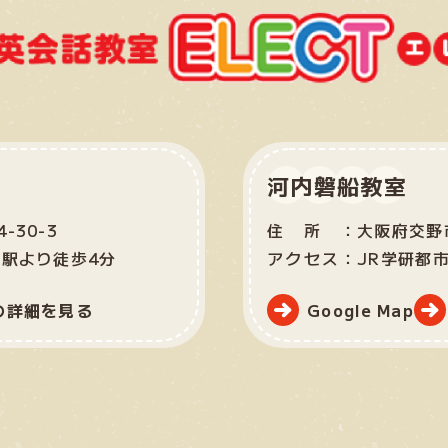
河内磐船教室
-30-3
住所：
大阪府交野市
市駅より徒歩4分
アクセス：
JR学研都
の詳細を見る
Google Map