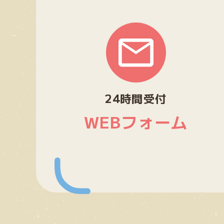
グ
ル
ー
プ
リ
ン
24時間受付
ク
WEBフォーム