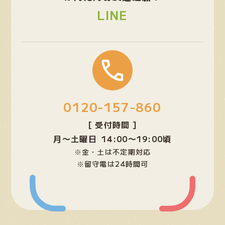
ク
LINE
グ
ル
ー
プ
0120-157-860
リ
ン
[ 受付時間 ]
ク
月〜土曜日 14:00〜19:00頃
※金・土は不定期対応
※留守電は24時間可