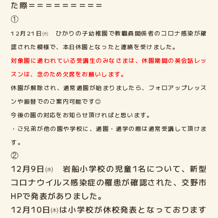
た際＝＝＝＝＝＝＝＝＝
講師紹介
①
12月21日㈪
ひかりの子幼稚園で教職員関係者のコロナ感染が確
ELECTファミリーの声
認された模様で、本日休園となったと連絡を受けました。
対象園に通われている受講生のみなさまは、休園期間の英会話レッ
よくある質問
スンは、念のため欠席をお願いします。
休園が解除され、通常通園が始まりましたら、フォロアップレッス
ご入会までの流れ
ンや振替でのご案内可能です😊
今後の園の対応をお知らせ頂ければと思います。
ブログ
・ご兄弟が他の園や学校に、通園・通学の際は通常受講して頂けま
す。
②
lock
ELECT生の部屋
Login
12月9日㈬ 岩船小学校の児童1名について、新型
コロナウイルス感染症の罹患が確認された、交野市
HPで
発表がありました。
12月10日㈭は小学校が休校発表となっております