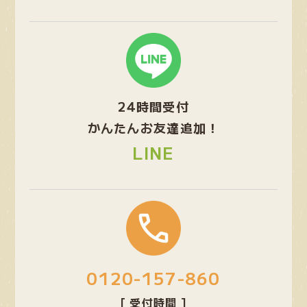
グ
ル
ー
プ
24時間受付
リ
ン
かんたんお友達追加！
ク
LINE
グ
ル
ー
プ
0120-157-860
リ
ン
[ 受付時間 ]