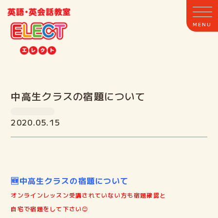
ホーム
中高生クラスの宿題について
ELECTとは
2020.05.15
クラス案内
教室案内
🆕中高生クラスの宿題について
オンラインレッスン受講されていない方も宿題確認と
講師紹介
自宅で宿題をして下さい😊