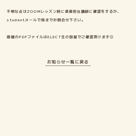
不明な点はZOOMレッスン時に直接担当講師に確認をするか、
ELECTファミリーの声
studentメールで南までお問合せ下さい。
よくある質問
宿題のPDFファイルはELECT生の部屋でご確認頂けます😊
ご入会までの流れ
お知らせ一覧に戻る
ブログ
lock
ELECT生の部屋
Login