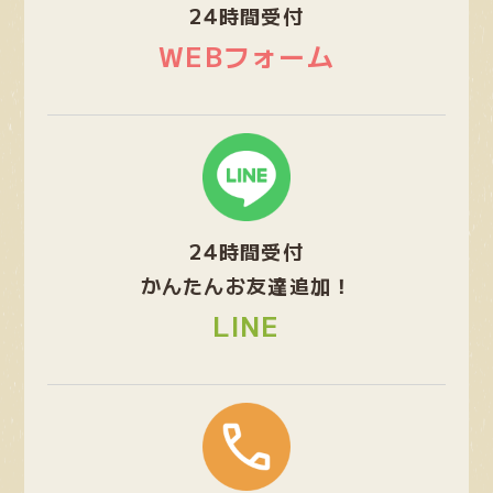
24時間受付
リ
ン
WEBフォーム
ク
グ
ル
ー
プ
24時間受付
リ
ン
かんたんお友達追加！
ク
LINE
グ
ル
ー
プ