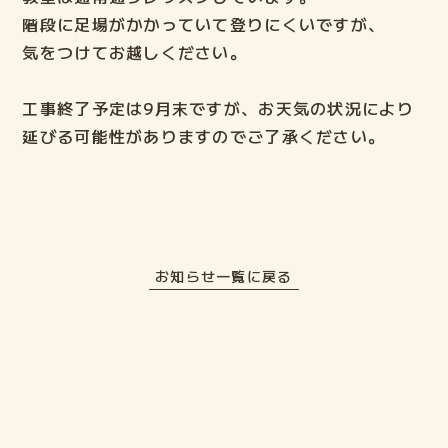
階段に足場がかかっていて登りにくいですが、
ELECTファミリーの声
気をつけてお越しください。
よくある質問
工事終了予定は9月末ですが、お天気の状況により
延びる可能性がありますのでご了承ください。
ご入会までの流れ
ブログ
お知らせ一覧に戻る
lock
ELECT生の部屋
Login