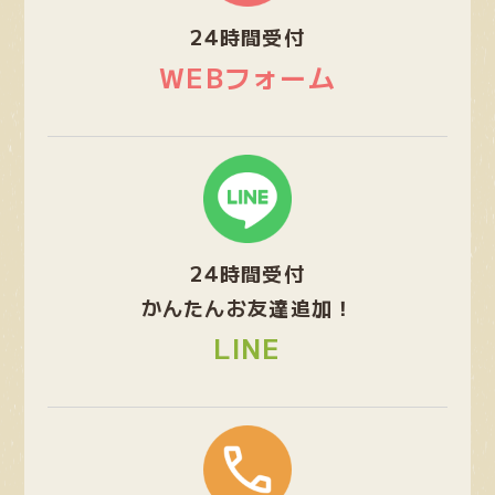
プ
24時間受付
リ
ン
WEBフォーム
ク
グ
ル
ー
プ
24時間受付
リ
ン
かんたんお友達追加！
ク
LINE
グ
ル
ー