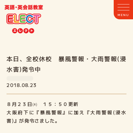
本日、全校休校 暴風警報・大雨警報(浸
ホーム
水害)発令中
ELECTとは
2018.08.23
クラス案内
８月２３日㈭ １５：５０更新
大阪府下に『暴風警報』に加え『大雨警報(浸水
教室案内
害)』が発令さました。