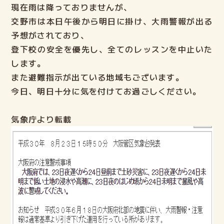
現在雨は降っておりませんが、
講師紹介
交野市は本日午後から明日に掛け、大雨警報が出る
予想がされており、
ELECTファミリーの声
登下校の安全を優先し、全てのレッスンを中止いた
します。
よくある質問
また避難指示が出ている地域もございます。
今日、明日十分に気を付けてお過ごしください。
ご入会までの流れ
気象庁より転載
ブログ
lock
ELECT生の部屋
Login