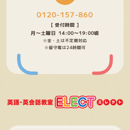
プ
0120-157-860
リ
ン
[ 受付時間 ]
ク
月〜土曜日 14:00〜19:00頃
※金・土は不定期対応
※留守電は24時間可