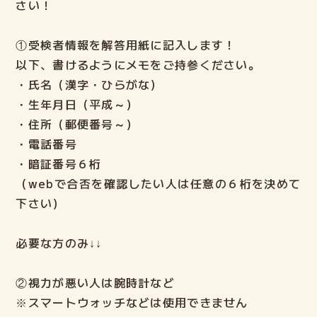
さい！
ELECTファミリーの声
①受検者情報を解答用紙に記入します！
以下、書けるようにメモをご持参ください。
よくある質問
・氏名（漢字・ひらがな）
・生年月日（平成～）
ご入会までの流れ
・住所（郵便番号～）
・電話番号
・暗証番号６桁
ブログ
（webで合否を確認したい人は任意の６桁を決めて
下さい）
lock
ELECT生の部屋
Login
必要な方のみ↓↓
②視力が悪い人は腕時計など
※スマートウォッチなどは使用できません