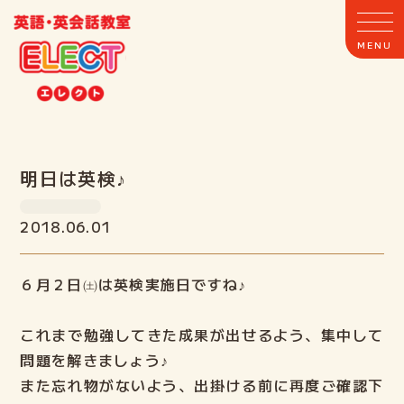
明日は英検♪
ホーム
2018.06.01
ELECTとは
６月２日㈯は英検実施日ですね♪
クラス案内
これまで勉強してきた成果が出せるよう、集中して
教室案内
問題を解きましょう♪
また忘れ物がないよう、出掛ける前に再度ご確認下
講師紹介