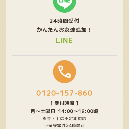
ー
プ
24時間受付
リ
ン
かんたんお友達追加！
ク
LINE
グ
ル
ー
プ
0120-157-860
リ
ン
[ 受付時間 ]
ク
月〜土曜日 14:00〜19:00頃
※金・土は不定期対応
※留守電は24時間可