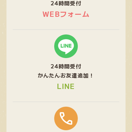
24時間受付
リ
ン
WEBフォーム
ク
グ
ル
ー
プ
24時間受付
リ
ン
かんたんお友達追加！
ク
LINE
グ
ル
ー
プ