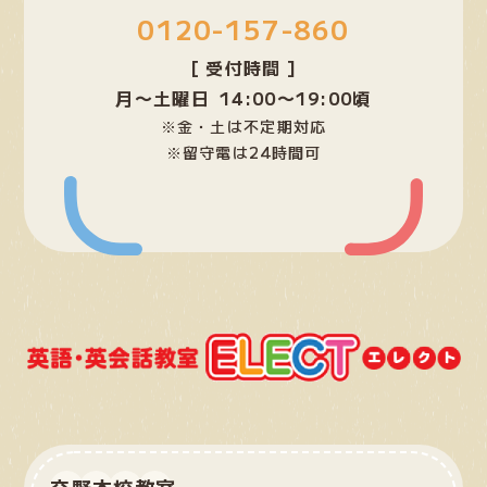
0120-157-860
リ
ン
[ 受付時間 ]
ク
月〜土曜日 14:00〜19:00頃
※金・土は不定期対応
※留守電は24時間可
交野本校教室