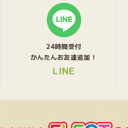
グ
ル
ー
プ
リ
ン
24時間受付
ク
かんたんお友達追加！
LINE