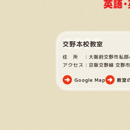
交野本校教室
住所：
大阪府交野市私部4
アクセス：
京阪交野線 交野
Google Map
教室