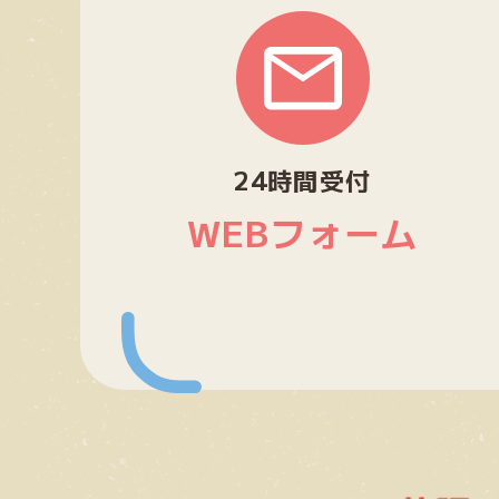
グ
ル
ー
プ
リ
ン
24時間受付
ク
WEBフォーム