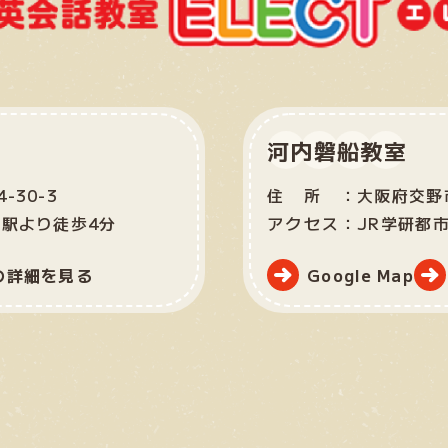
河内磐船教室
-30-3
住所：
大阪府交野市
市駅より徒歩4分
アクセス：
JR学研都
の詳細を見る
Google Map