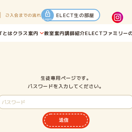
lock
ELECT生の部屋
ご入会までの流れ
Login
CTとは
クラス案内
教室案内
講師紹介
ELECTファミリー
生徒専用ページです。
パスワードを入力してください。
送信