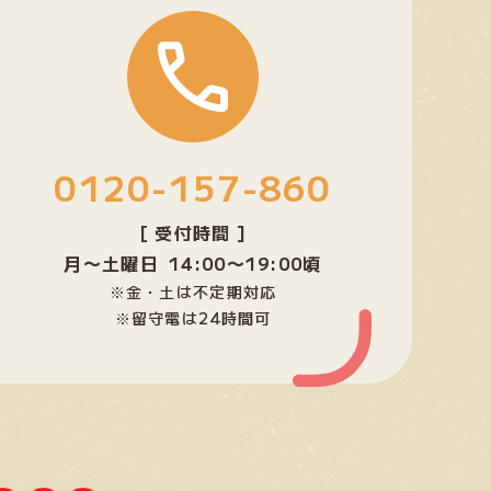
グ
ル
ー
プ
リ
ン
0120-157-860
ク
[ 受付時間 ]
月〜土曜日 14:00〜19:00頃
※金・土は不定期対応
※留守電は24時間可